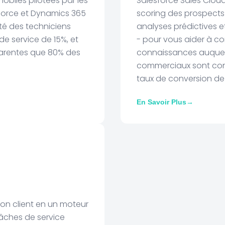
biles pilotées par les
Salesforce Sales Clou
force et Dynamics 365
scoring des prospects 
té des techniciens
analyses prédictives 
de service de 15%, et
- pour vous aider à c
parentes que 80% des
connaissances auquel
.
commerciaux sont conf
taux de conversion de
En Savoir Plus
→
on client en un moteur
âches de service