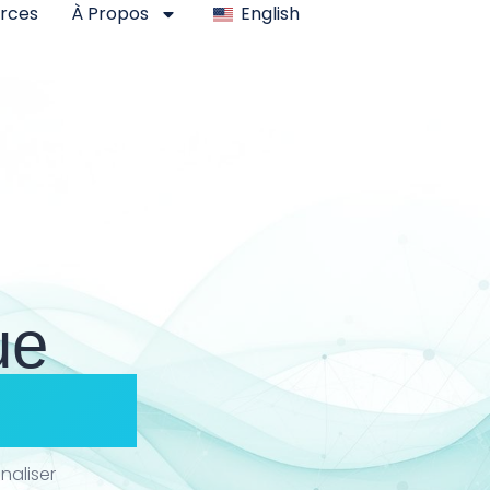
rces
À Propos
English
ue
lient
naliser