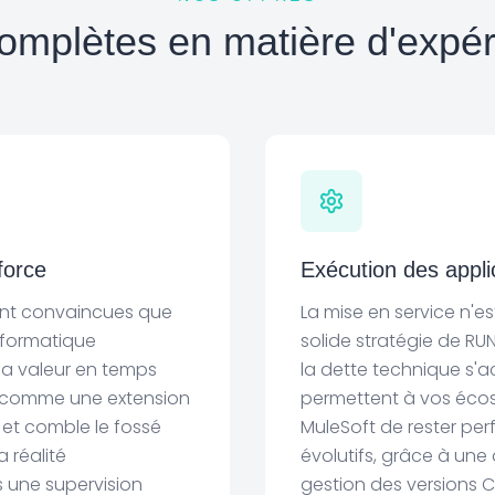
omplètes en matière d'expér
force
Exécution des appli
ont convaincues que
La mise en service n'e
informatique
solide stratégie de RUN
la valeur en temps
la dette technique s'a
t comme une extension
permettent à vos écos
 et comble le fossé
MuleSoft de rester per
a réalité
évolutifs, grâce à une 
s une supervision
gestion des versions C