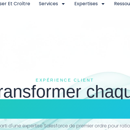
iser Et Croître
Services
Expertises
Ressou
EXPÉRIENCE CLIENT
ransformer chaq
raction avec le c
parti d'une expertise Salesforce de premier ordre pour ratio