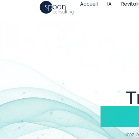
Accueil
IA
Revital
T
inte
Tirez 